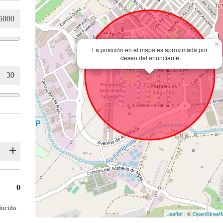
×
La posición en el mapa es aproximada por
deseo del anunciante
0
ducido.
Leaflet
| ©
OpenStreet