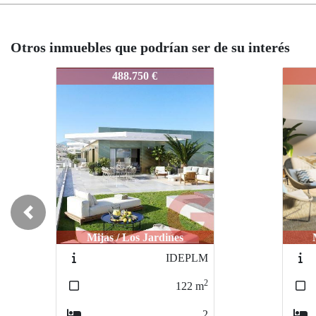
Otros inmuebles que podrían ser de su interés
IDEPJLMA
IDEP
374.200 €
Previous
Mijas / Los Jardines
IDEPJLM
2
102
m
2