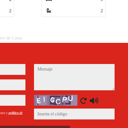
2
2
eres de Casas
mensaje
Captcha
e uso y
política de