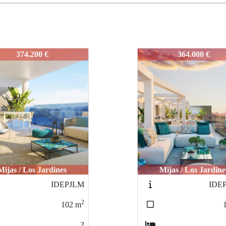
JLMA
IDEPJLMA
364.000 €
440.600 €
Mijas / Los Jardines
Mijas / Los Jardine
IDEPJLM1
IDE
2
100
m
2