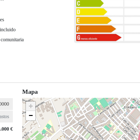
es
incluido
 comunitaria
Mapa
+
−
.000 €