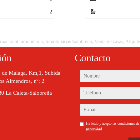
2
rnacional inmobiliaria, Inmobiliarias Salobreña, Venta de casas, Alquil
ión
Contacto
. de Málaga, Km,1, Subida
nombre
os Almendros, nº; 2
teléfono
0 La Caleta-Salobreña
e-mail
He leído y acepto las condiciones d
privacidad