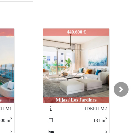
IDEPJLMA
364.000 €
Next
s
Mijas / Los Jardines
PJLM2
IDEPJLM3
2
2
131
m
102
m
3
2