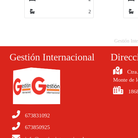
2
Gestión Inte
Gestión Internacional
Direcc
Ctra
Monte de l
1868
673831092
673850925