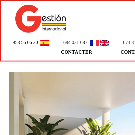
958 56 06 20
684 031 687
673 8
CONTACTER
CONT