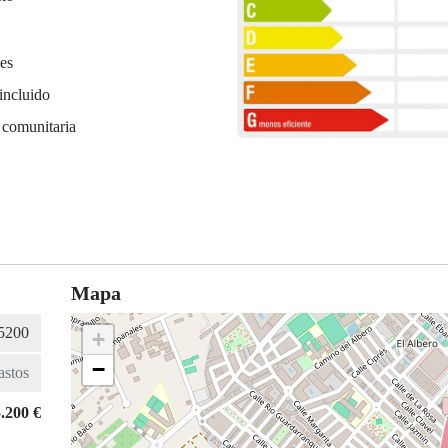
es
incluido
 comunitaria
Mapa
+
−
.200 €