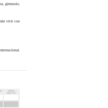
na, gimnasio,
ite vivir con
nternacional.