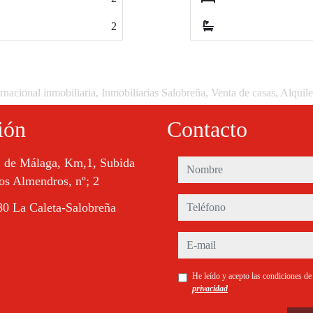
2
rnacional inmobiliaria, Inmobiliarias Salobreña, Venta de casas, Alquil
ión
Contacto
. de Málaga, Km,1, Subida
nombre
os Almendros, nº; 2
teléfono
0 La Caleta-Salobreña
e-mail
He leído y acepto las condiciones d
privacidad