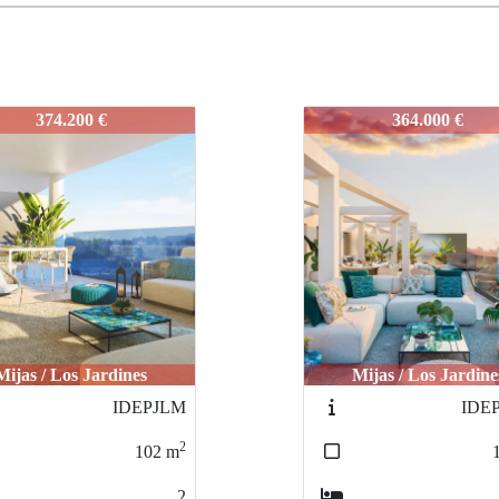
JLM4
IDEPJLM4
364.000 €
440.600 €
Mijas / Los Jardines
Mijas / Los Jardine
IDEPJLM1
IDE
2
100
m
2