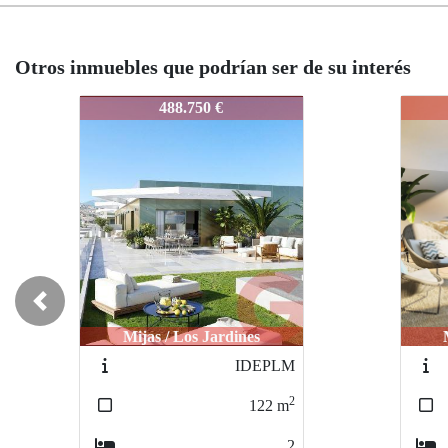
Otros inmuebles que podrían ser de su interés
IDEPJLM4
IDEP
374.200 €
Previous
Mijas / Los Jardines
IDEPJLM
2
102
m
2