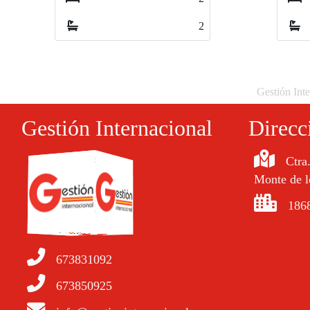
2
Gestión Inte
Gestión Internacional
Direcc
Ctra
Monte de l
1868
673831092
673850925