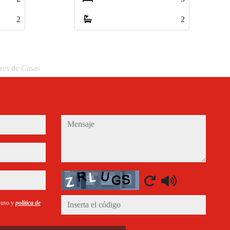
2
2
eres de Casas
mensaje
Captcha
e uso y
política de