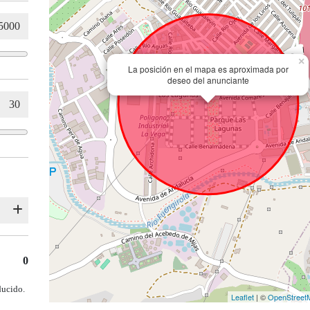
×
La posición en el mapa es aproximada por
deseo del anunciante
0
ducido.
Leaflet
| ©
OpenStreet