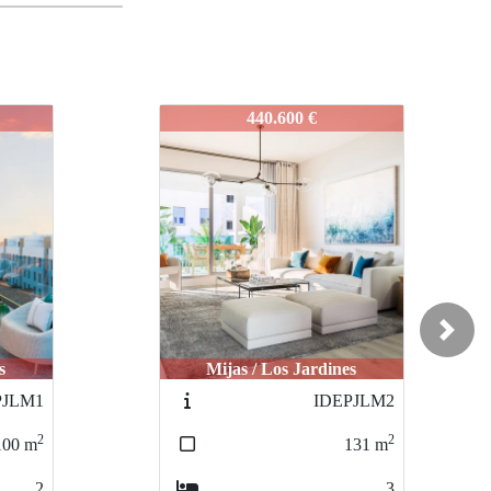
IDEPJLM4
364.000 €
Next
s
Mijas / Los Jardines
PJLM2
IDEPJLM3
2
2
131
m
102
m
3
2