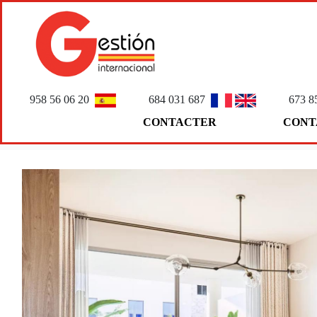
958 56 06 20
684 031 687
673 8
CONTACTER
CONT