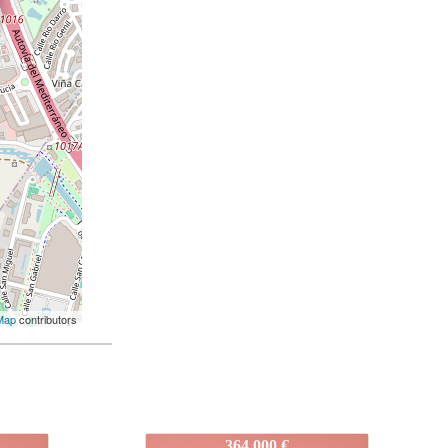
Map
contributors
IDEPJLM
385.200 €