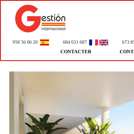
958 56 06 20
684 031 687
673 8
CONTACTER
CONT