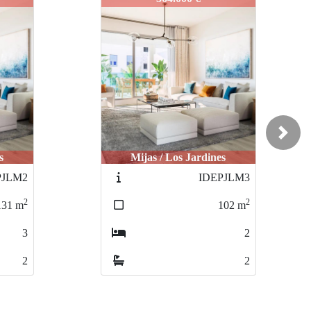
Next
s
Mijas / Los Jardines
PJLM3
IDEPJLM4
2
2
102
m
102
m
2
2
2
2