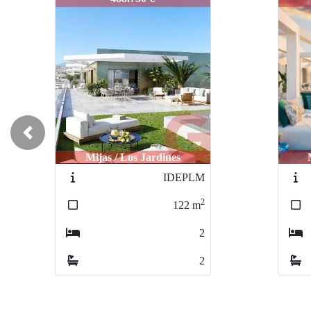
Previous
Mijas / Los Jardines
IDEPJLM1
2
100
m
2
2