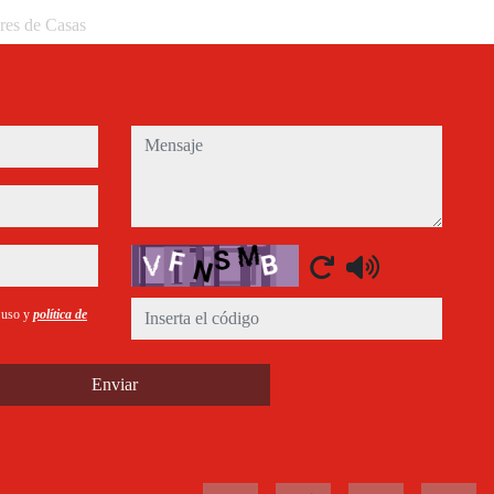
eres de Casas
mensaje
Captcha
e uso y
política de
Enviar