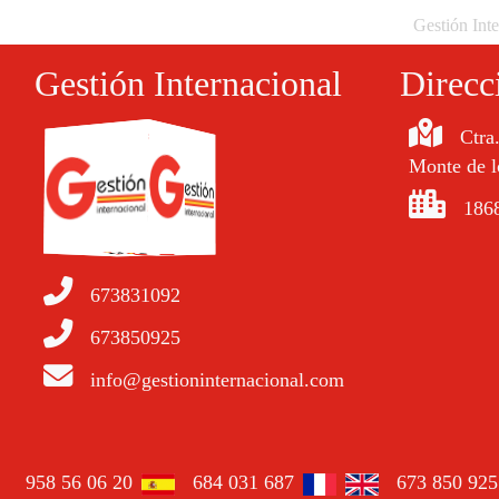
Gestión Inte
Gestión Internacional
Direcc
Ctra
Monte de l
1868
673831092
673850925
info@gestioninternacional.com
958 56 06 20
684 031 687
673 850 925