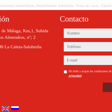
rnacional inmobiliaria, Inmobiliarias Salobreña, Venta de casas, Alquil
ión
Contacto
. de Málaga, Km,1, Subida
nombre
os Almendros, nº; 2
teléfono
0 La Caleta-Salobreña
e-mail
He leído y acepto las condiciones d
privacidad