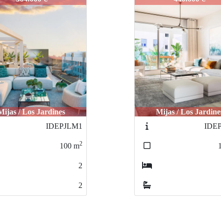
Mijas / Los Jardines
Mijas / Los Jardine
IDEPJLM2
IDE
2
131
m
3
2