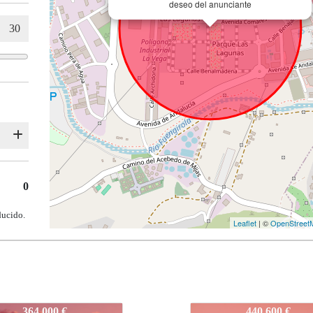
deseo del anunciante
0
ducido.
Leaflet
| ©
OpenStreet
JLM
IDEPJLM
440.600 €
364.000 €