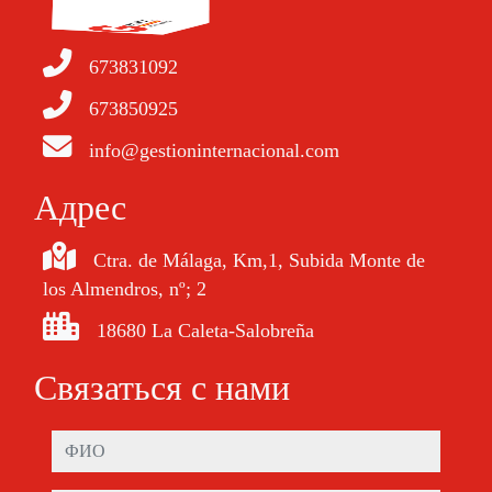
673831092
673850925
info@gestioninternacional.com
Aдрес
Ctra. de Málaga, Km,1, Subida Monte de
los Almendros, nº; 2
18680 La Caleta-Salobreña
Связаться с нами
ФИО