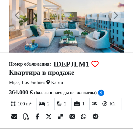
IDEPJLM1
Номер объявления:
Квартира в продаже
Mijas, Los Jardines
Карта
364.000 €
(hалоги и расходы не включены)
2
100 m
2
2
1
Юг