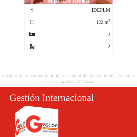
Mijas / Los Jardines
IDEPJLM
2
102
m
2
2
Gestión Internacional inmobiliaria, Inmobiliarias Salobreña, Venta de
casas, Alquileres de Casas
Gestión Internacional