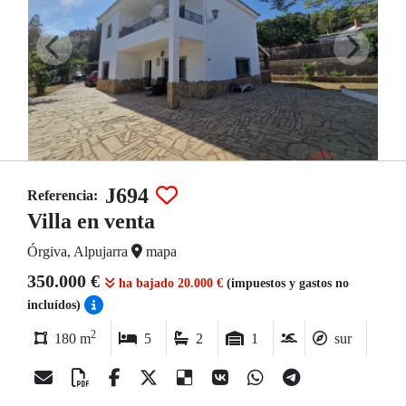
J694
Referencia:
Villa en venta
Órgiva, Alpujarra
mapa
350.000 €
ha bajado 20.000 €
(impuestos y gastos no
incluídos)
2
180 m
5
2
1
sur