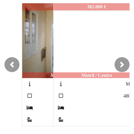
J694
382.000 €
Previous
Next
Motril / Centro
M238
2
480
m
9
2