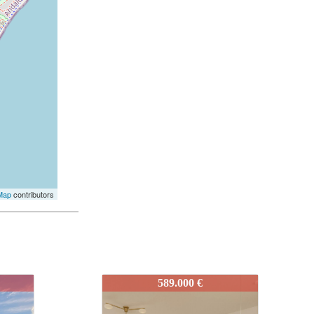
Map
contributors
IDEPAE2.01.A
564.000 €