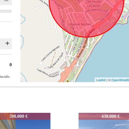
0
ducido.
Leaflet
| ©
OpenStreet
AE2.01.A
IDEPAE2.01.A
438.000 €
589.000 €