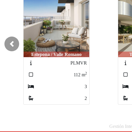
Previous
Torremolinos / Pinillo
Es
IDEPLMTB
2
185
m
3
2
Gestión Inte