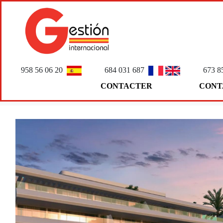
958 56 06 20
684 031 687
673 8
CONTACTER
CONT