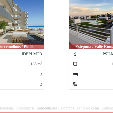
tepona / Valle Romano
Torremolinos / Pinil
PSILMVRR
ID
2
110
m
3
2
rnacional inmobiliaria, Inmobiliarias Salobreña, Venta de casas, Alquil