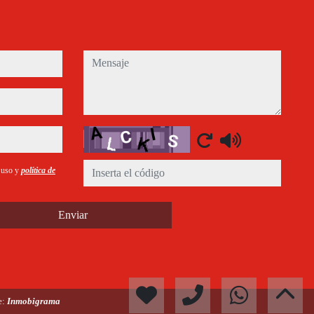
mensaje
Captcha
e uso y
política de
Enviar
e:
Inmobigrama