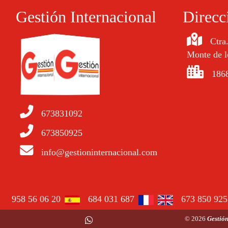
Gestión Internacional
Direcc
Ctra
Monte de l
1868
673831092
673850925
info@gestioninternacional.com
958 56 06 20
684 031 687
673 850 925
© 2026
Gestión