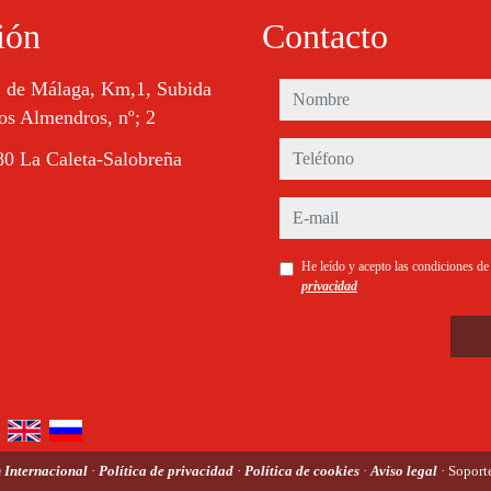
ión
Contacto
. de Málaga, Km,1, Subida
nombre
os Almendros, nº; 2
teléfono
0 La Caleta-Salobreña
e-mail
He leído y acepto las condiciones d
privacidad
 Internacional
·
Política de privacidad
·
Política de cookies
·
Aviso legal
· Soport