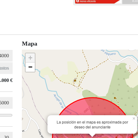
En
Mapa
+
−
.000 €
×
La posición en el mapa es aproximada por
deseo del anunciante