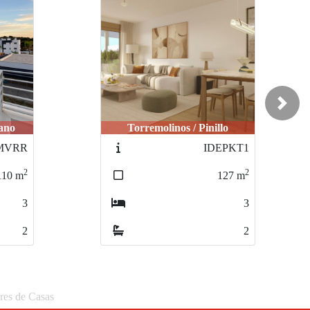
Next
lo
Estepona / Valle Romano
EPKT1
PLMVRPP
2
2
127
m
118
m
3
4
2
2
eres de Casas