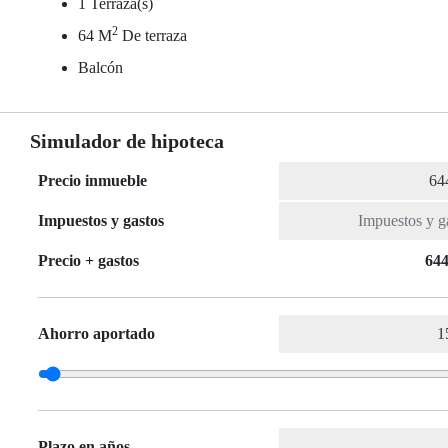
1 Terraza(s)
2
64 M
De terraza
Balcón
Simulador de hipoteca
Precio inmueble
Impuestos y gastos
Precio + gastos
644
Ahorro aportado
Plazo en años