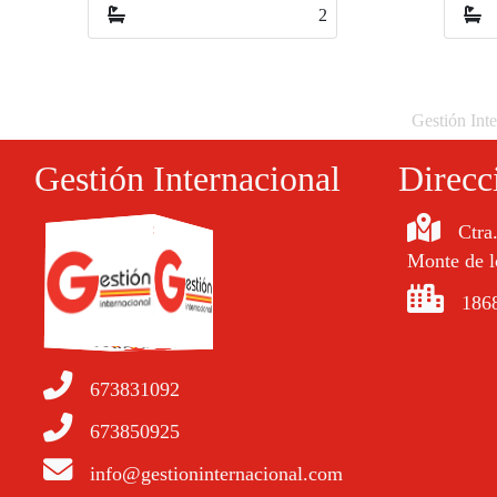
2
Gestión Inte
Gestión Internacional
Direcc
Ctra
Monte de l
1868
673831092
673850925
info@gestioninternacional.com