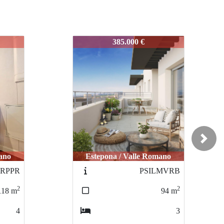
PSILMVRR
441.000 €
Next
mano
Estepona / Valle Romano
LMVRB
PSILMVR2
2
2
94
m
89
m
3
2