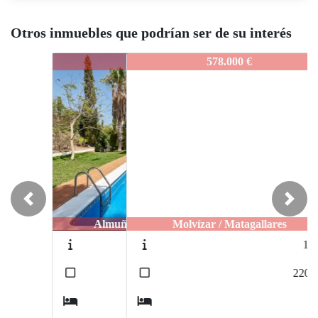
Otros inmuebles que podrían ser de su interés
J651
578.000 €
Previous
Next
Molvízar / Matagallares
1260
2
220
m
6