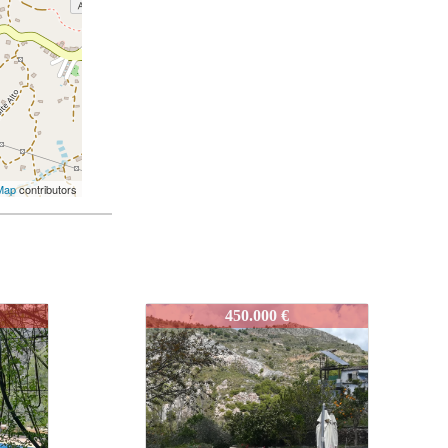
Map
contributors
J694
520.000 €