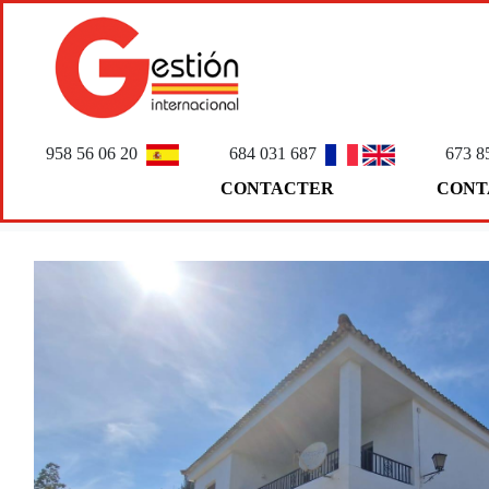
958 56 06 20
684 031 687
673 8
CONTACTER
CONT