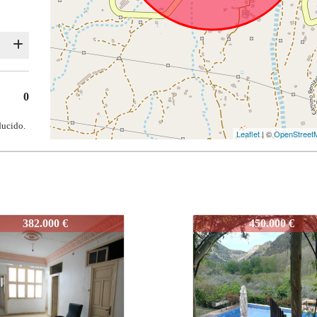
0
ducido.
Leaflet
| ©
OpenStreet
J694
450.000 €
450.000 €