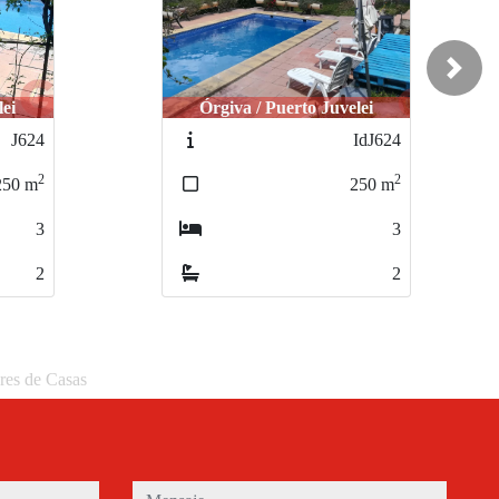
Next
lei
Castell de Ferro / El Romeral
IdJ624
L427
2
2
250
m
242
m
3
3
2
2
eres de Casas
mensaje