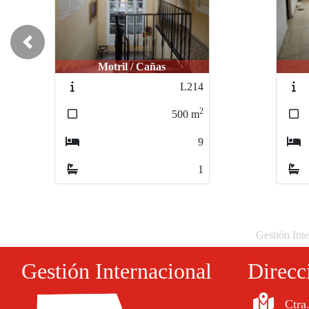
Previous
Motril / Centro
Ór
M238
2
480
m
9
2
Gestión Inte
Gestión Internacional
Direcc
Ctra