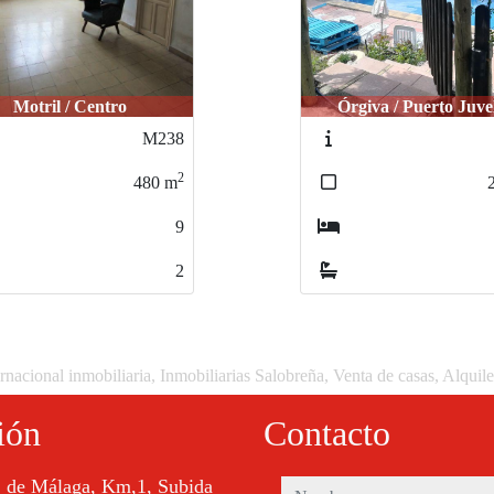
giva / Puerto Juvelei
Órgiva / Puerto Juve
J624
2
250
m
3
2
rnacional inmobiliaria, Inmobiliarias Salobreña, Venta de casas, Alquil
ión
Contacto
. de Málaga, Km,1, Subida
nombre