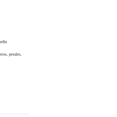
ardín
ros, perales,