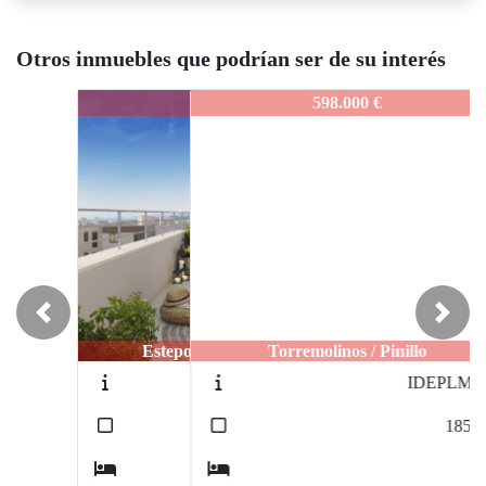
Otros inmuebles que podrían ser de su interés
IDEPAOEV22
598.000 €
Previous
Next
Torremolinos / Pinillo
IDEPLMTB
2
185
m
3