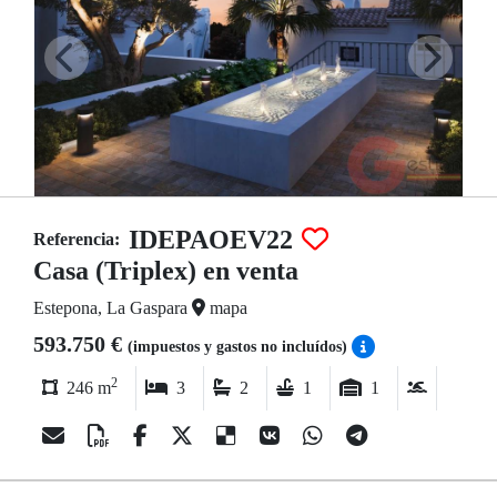
IDEPAOEV22
Referencia:
Casa (Triplex) en venta
Estepona, La Gaspara
mapa
593.750 €
(impuestos y gastos no incluídos)
2
246 m
3
2
1
1