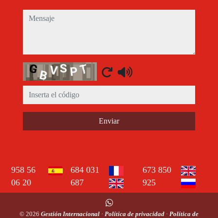
mensaje
Captcha
Enviar
958 56
684 031
673 850
06 20
687
925
© 2026
Gestión Internacional
·
Política de privacidad
·
Política de