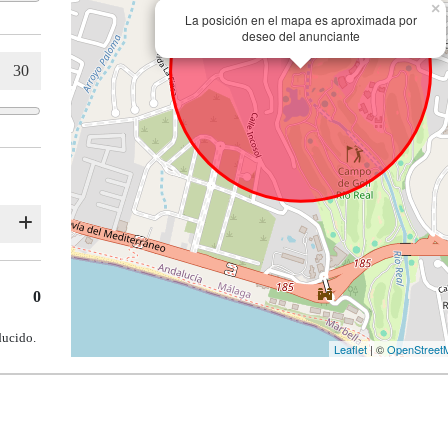
×
La posición en el mapa es aproximada por
deseo del anunciante
0
ducido.
Leaflet
| ©
OpenStreet