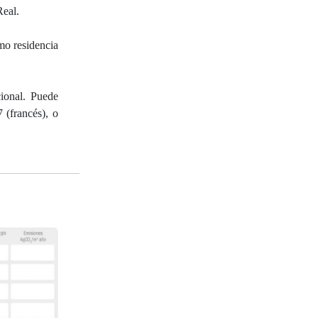
Real.
mo residencia
cional. Puede
 (francés), o