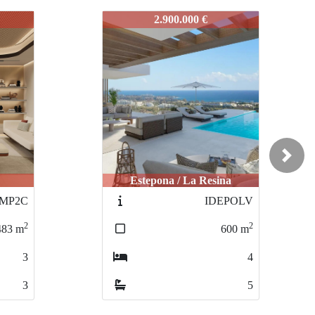
IDEPRRO1
5.100.000 €
Next
na
Estepona / La Resina
EPOLV
IDEPOLV-11
2
2
600
m
976
m
4
3
5
3