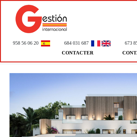
958 56 06 20
684 031 687
673 8
CONTACTER
CONT