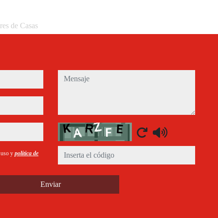
eres de Casas
mensaje
Captcha
e uso y
política de
Enviar