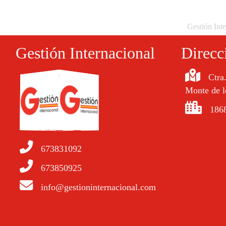
Gestión Inte
Gestión Internacional
Direcc
Ctra
Monte de l
1868
673831092
673850925
info@gestioninternacional.com