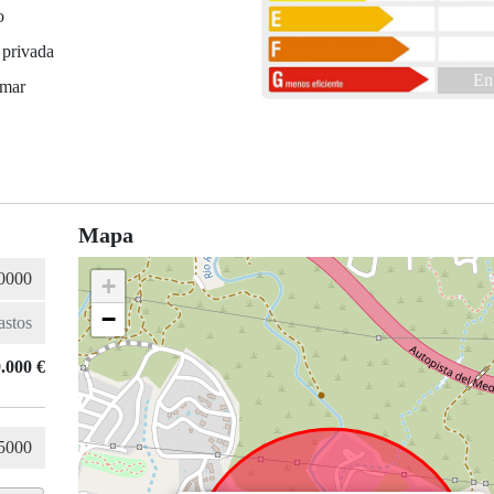
o
 privada
En
 mar
Mapa
+
−
.000 €