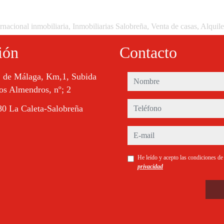
rnacional inmobiliaria, Inmobiliarias Salobreña, Venta de casas, Alquil
ión
Contacto
. de Málaga, Km,1, Subida
nombre
os Almendros, nº; 2
teléfono
0 La Caleta-Salobreña
e-mail
He leído y acepto las condiciones d
privacidad