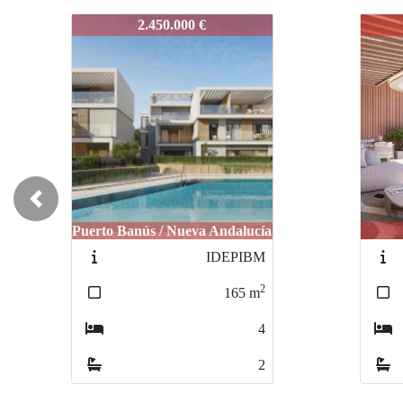
IDEPRRO1
IDE
5.200.000 €
Previous
Marbella / Playa
IDEPDMP1
2
511
m
3
3