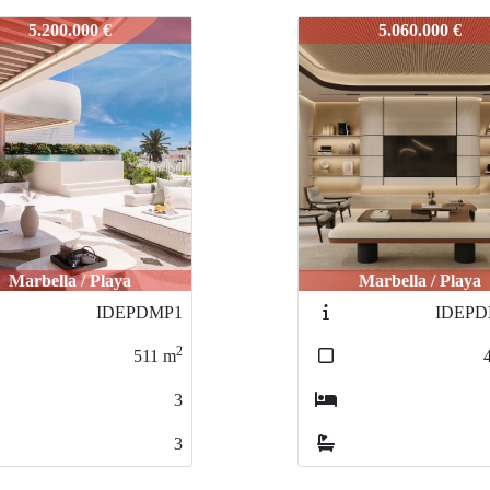
PRRO1
IDEPRRO1
5.060.000 €
2.900.000 €
Marbella / Playa
Estepona / La Resi
IDEPDMP2C
ID
2
483
m
3
3