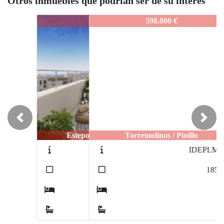
Otros inmuebles que podrían ser de su interés
IDEPARRV1
598.000 €
Previous
Next
Torremolinos / Pinillo
IDEPLMTB
2
185
m
3
2