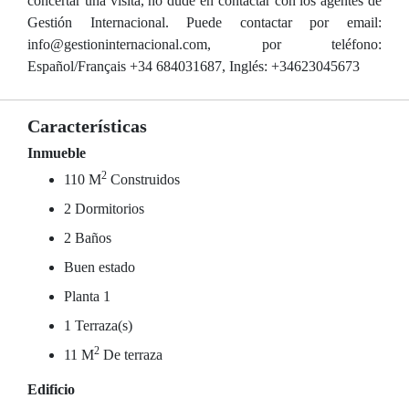
concertar una visita, no dude en contactar con los agentes de
Gestión Internacional. Puede contactar por email:
info@gestioninternacional.com, por teléfono:
Español/Français +34 684031687, Inglés: +34623045673
Características
Inmueble
2
110 M
Construidos
2 Dormitorios
2 Baños
Buen estado
Planta 1
1 Terraza(s)
2
11 M
De terraza
Edificio