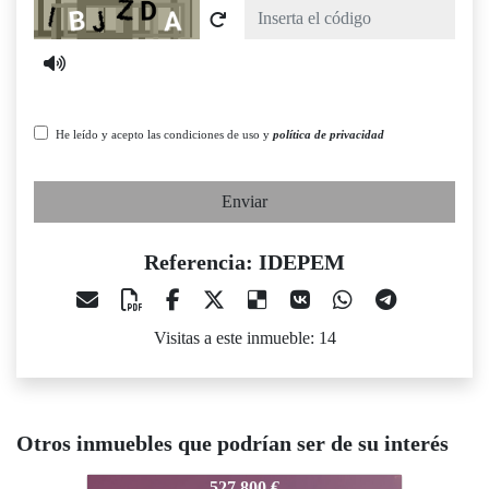
Captcha
He leído y acepto las condiciones de uso y
política de privacidad
Enviar
Referencia: IDEPEM
Visitas a este inmueble: 14
Otros inmuebles que podrían ser de su interés
EPEM
IDEPEM
IDEPEM
527.800 €
430.000 €