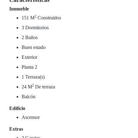
Inmueble
2
151 M
Construidos
3 Dormitorios
2 Baños
Buen estado
Exterior
Planta 2
1 Terraza(s)
2
24 M
De terraza
Balcón
Edificio
Ascensor
Extras
2 Garajes