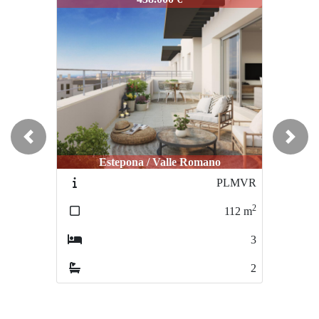
Previous
Next
Torremolinos / Pinillo
IDEPLMTB
2
185
m
3
2