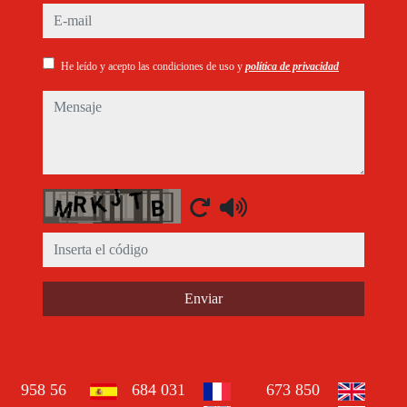
e-mail
He leído y acepto las condiciones de uso y
política de privacidad
mensaje
Captcha
Enviar
958 56
684 031
673 850