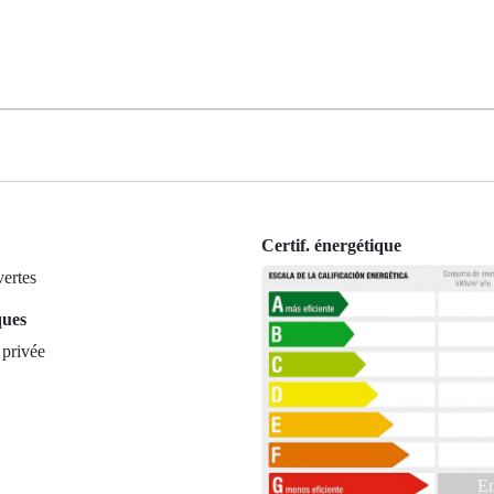
Certif. énergétique
ertes
ques
 privée
En