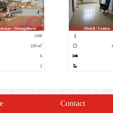
Motril / Centro
Torrenueva / Toda
M238
2
480
m
9
2
rnacional inmobiliaria, Inmobiliarias Salobreña, Venta de casas, Alquil
e
Contact