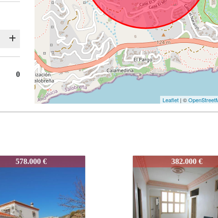
0
Leaflet
| ©
OpenStreet
1150
382.000 €
794.900 €