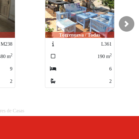
Next
Salobreña / Monte de los
s
Almendros
L361
M339
2
2
190
m
400
m
6
4
2
3
eres de Casas