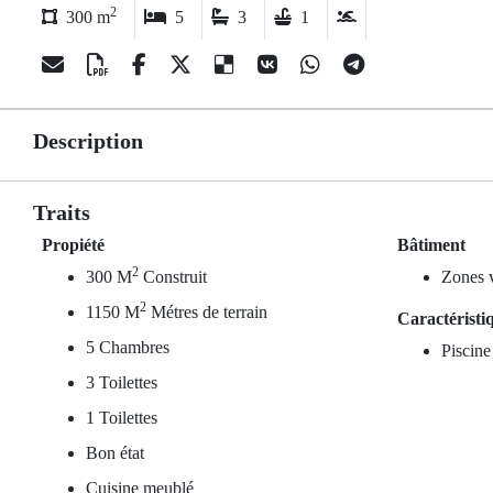
2
300 m
5
3
1
Description
Traits
Propiété
Bâtiment
2
300 M
Construit
Zones v
2
1150 M
Métres de terrain
Caractéristi
5 Chambres
Piscine
3 Toilettes
1 Toilettes
Bon état
Cuisine meublé