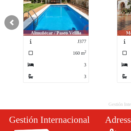
Previous
Molvízar / Matagallares
1260
2
220
m
6
2
Gestión Inte
Gestión Internacional
Adress