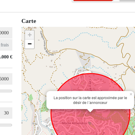
Carte
+
−
.000 €
×
La position sur la carte est approximée par le
désir de l´annonceur