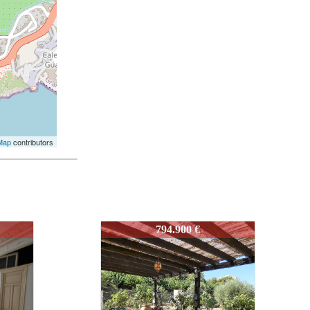
Map
contributors
1150
850.000 €