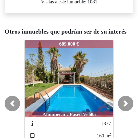
Visitas a este inmueble: 1081
Otros inmuebles que podrían ser de su interés
50
1150
1150
689.000 €
578.000 €
Previous
Next
Almuñécar / Paseo Velilla
Molvízar / Matagallares
Mol
J377
1260
2
2
160
m
220
m