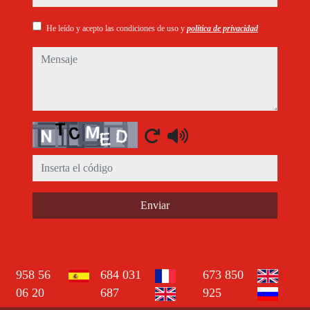
He leído y acepto las condiciones de uso y
política de privacidad
mensaje
Captcha
Enviar
958 56
684 031
673 850
06 20
687
925