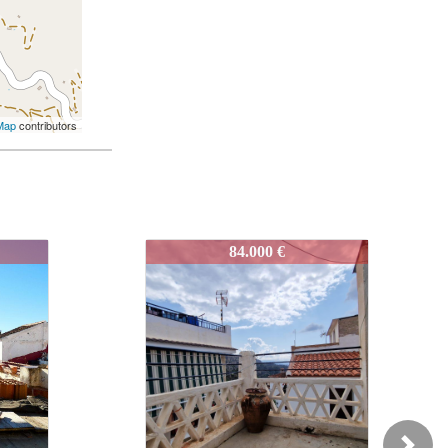
Map
contributors
J956
170.000 €