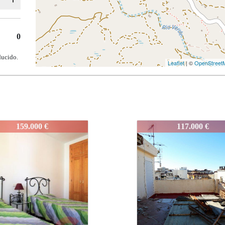
0
ducido.
Leaflet
| ©
OpenStreet
J956
117.000 €
84.000 €