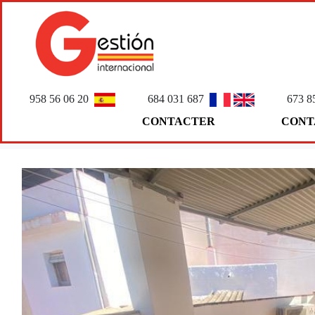
958 56 06 20
684 031 687
673 8
CONTACTER
CONT