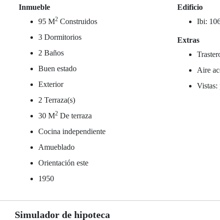
Inmueble
Edificio
2
95 M
Construidos
Ibi: 10
3 Dormitorios
Extras
2 Baños
Traster
Buen estado
Aire ac
Exterior
Vistas:
2 Terraza(s)
2
30 M
De terraza
Cocina independiente
Amueblado
Orientación este
1950
Simulador de hipoteca