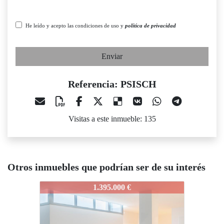
He leído y acepto las condiciones de uso y
política de privacidad
Enviar
Referencia: PSISCH
Visitas a este inmueble: 135
Otros inmuebles que podrían ser de su interés
ISCH
PSISCH
PSISCH
1.395.000 €
801.000 €