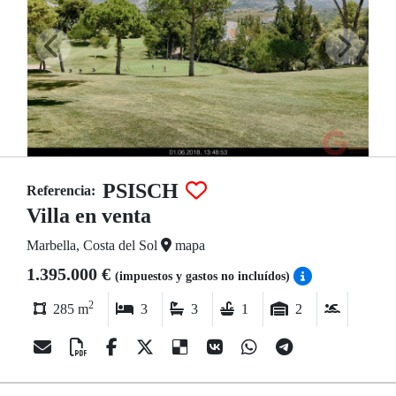
PSISCH
Referencia:
Villa en venta
Marbella, Costa del Sol
mapa
1.395.000 €
(impuestos y gastos no incluídos)
2
285 m
3
3
1
2