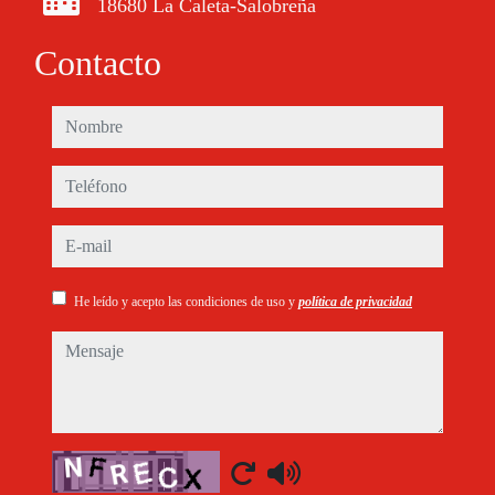
18680 La Caleta-Salobreña
Contacto
nombre
teléfono
e-mail
He leído y acepto las condiciones de uso y
política de privacidad
mensaje
Captcha