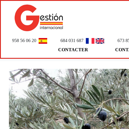
958 56 06 20
684 031 687
673 8
CONTACTER
CONT