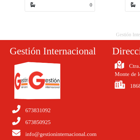
0
Gestión Inte
Gestión Internacional
Direcc
Ctra
Monte de l
1868
673831092
673850925
info@gestioninternacional.com