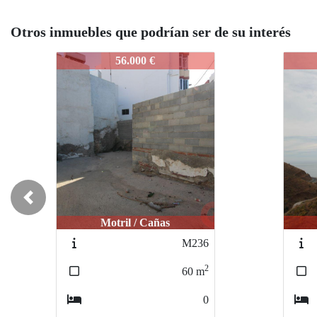
Otros inmuebles que podrían ser de su interés
L650
L65
45.000 €
Previous
Itrabo / Itrabo
1324
2
3145
m
0