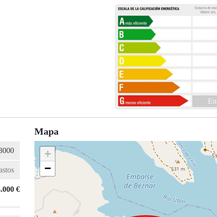
En
Mapa
+
−
.000 €