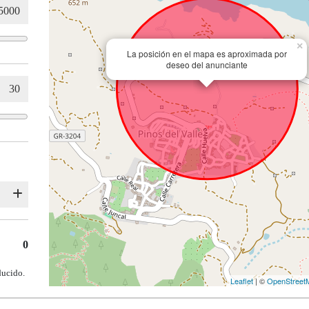
×
La posición en el mapa es aproximada por
deseo del anunciante
0
ducido.
Leaflet
| ©
OpenStreet