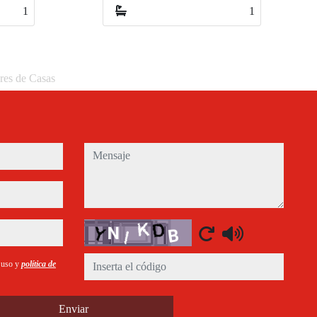
1
0
eres de Casas
mensaje
Captcha
e uso y
política de
Enviar