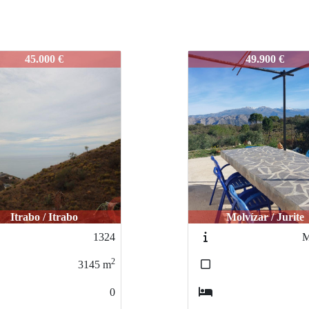
0
L650
49.900 €
72.000 €
Vélez de Benaudalla 
Molvízar / Jurite
Toriles
MN103
2
41
m
1