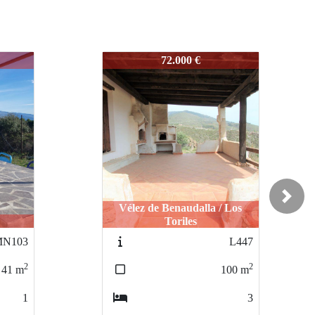
L650
46.000 €
Next
/ Los
Vélez de Benaudalla / Llano del
Caldero
L447
L464
2
2
100
m
2192
m
3
0