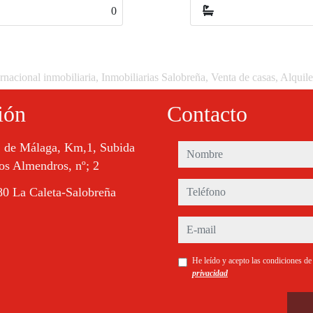
1
rnacional inmobiliaria, Inmobiliarias Salobreña, Venta de casas, Alquil
ión
Contacto
. de Málaga, Km,1, Subida
nombre
os Almendros, nº; 2
teléfono
0 La Caleta-Salobreña
e-mail
He leído y acepto las condiciones d
privacidad