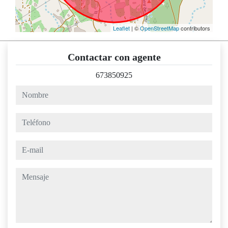
Leaflet
| ©
OpenStreetMap
contributors
Contactar con agente
673850925
nombre
teléfono
e-mail
mensaje