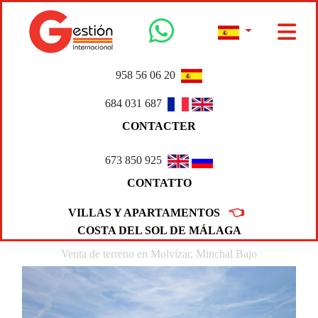
958 56 06 20
684 031 687
CONTACTER
673 850 925
CONTATTO
👈
VILLAS Y APARTAMENTOS
COSTA DEL SOL DE MÁLAGA
Venta de terreno en Molvízar, Minchal Bajo