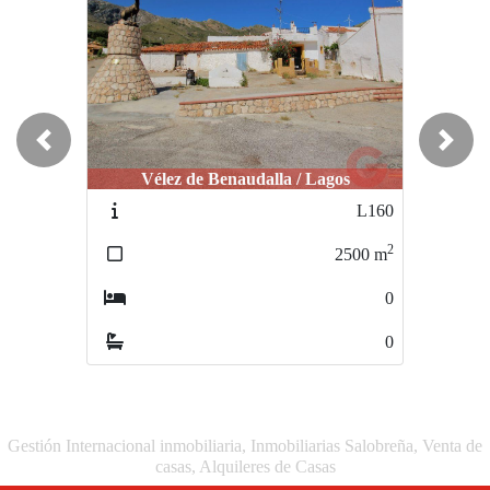
Previous
Next
Vélez de Benaudalla / Lagos
Vélez de Benaudalla / Lagos
L160
L174
2
2
2500
m
10000
m
0
1
0
1
Gestión Internacional inmobiliaria, Inmobiliarias Salobreña, Venta de
casas, Alquileres de Casas