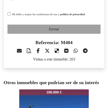
He leído y acepto las condiciones de uso y
política de privacidad
Enviar
Referencia: M404
Visitas a este inmueble: 203
Otros inmuebles que podrían ser de su interés
M404
M404
M404
100.000 €
98.000 €