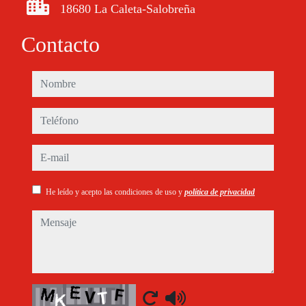
18680 La Caleta-Salobreña
Contacto
nombre
teléfono
e-mail
He leído y acepto las condiciones de uso y
política de privacidad
mensaje
Captcha