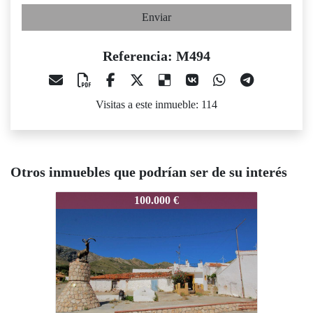
Enviar
Referencia: M494
Visitas a este inmueble: 114
Otros inmuebles que podrían ser de su interés
M494
M494
M4
100.000 €
98.000 €