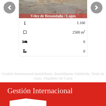
Previous
Next
Vélez de Benaudalla / Lagos
Vélez de Benaudalla / Lagos
L160
L174
2
2
2500
m
10000
m
0
1
0
1
Gestión Internacional inmobiliaria, Inmobiliarias Salobreña, Venta de
casas, Alquileres de Casas
Gestión Internacional