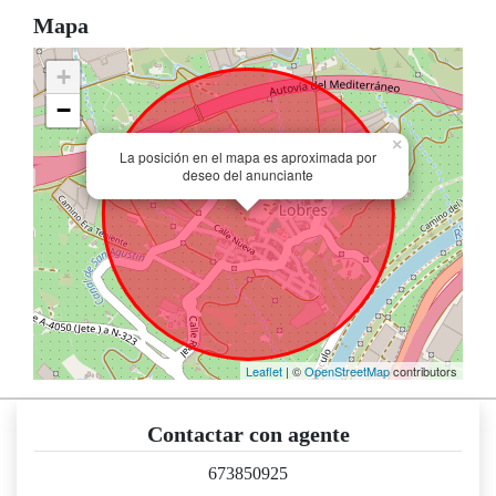
Mapa
+
−
×
La posición en el mapa es aproximada por
deseo del anunciante
Leaflet
| ©
OpenStreetMap
contributors
Contactar con agente
673850925