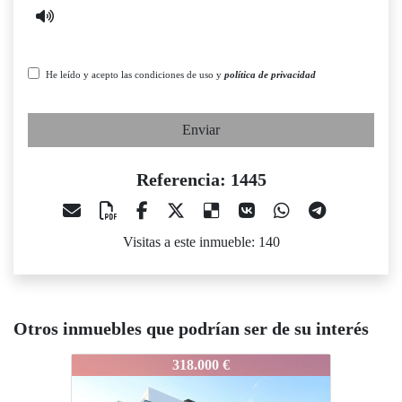
He leído y acepto las condiciones de uso y
política de privacidad
Enviar
Referencia: 1445
Visitas a este inmueble: 140
Otros inmuebles que podrían ser de su interés
1445
1445
1445
318.000 €
290.000 €