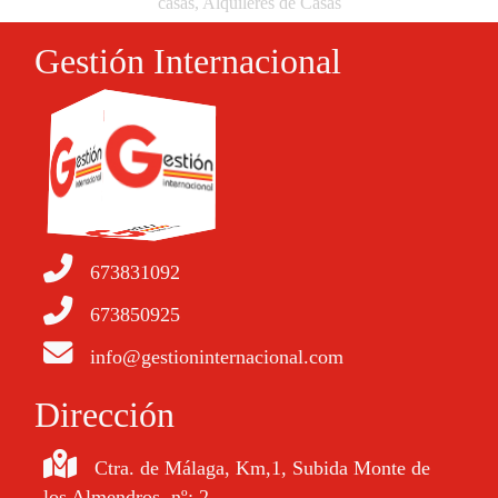
casas, Alquileres de Casas
Gestión Internacional
673831092
673850925
info@gestioninternacional.com
Dirección
Ctra. de Málaga, Km,1, Subida Monte de
los Almendros, nº; 2