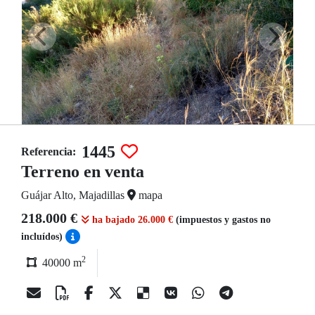
1445
Referencia:
Terreno en venta
Guájar Alto, Majadillas
mapa
218.000 €
ha bajado 26.000 €
(impuestos y gastos no
incluídos)
2
40000 m