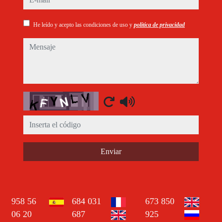
He leído y acepto las condiciones de uso y
política de privacidad
mensaje
Captcha
Enviar
958 56
684 031
673 850
06 20
687
925