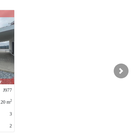
Next
 Aleses
J958
2
80
m
3
1