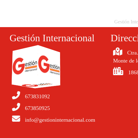
Gestión Inte
Gestión Internacional
Direcc
Ctra
Monte de l
1868
673831092
673850925
info@gestioninternacional.com