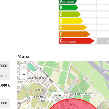
En
Mapa
+
−
.000 €