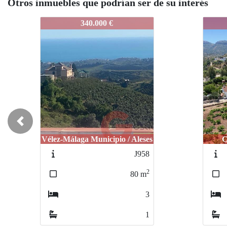
Otros inmuebles que podrían ser de su interés
PMLCH
PML
287.000 €
Previous
Comares / Las cuevas
J976
2
340
m
7
1