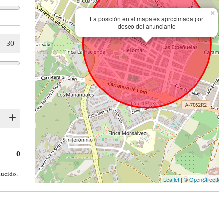
×
La posición en el mapa es aproximada por
deseo del anunciante
0
ducido.
Leaflet
| ©
OpenStreet