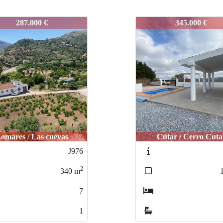
CH
PMLCH
345.000 €
340.000 €
Cútar / Cerro Cutar
Vélez-Málaga Municipio /
J977
2
120
m
3
2