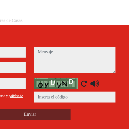
eres de Casas
mensaje
Captcha
e uso y
política de
Enviar