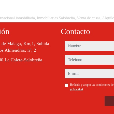
rnacional inmobiliaria, Inmobiliarias Salobreña, Venta de casas, Alquil
ión
Contacto
. de Málaga, Km,1, Subida
nombre
os Almendros, nº; 2
teléfono
0 La Caleta-Salobreña
e-mail
He leído y acepto las condiciones d
privacidad