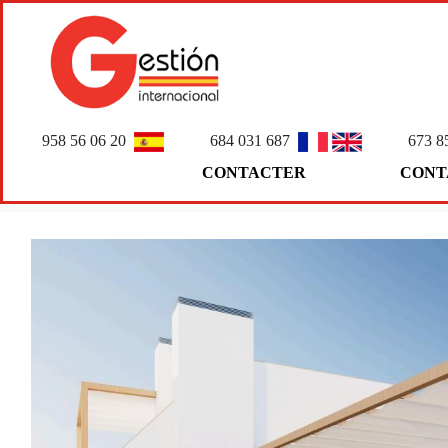
958 56 06 20
684 031 687
673 8
CONTACTER
CONT