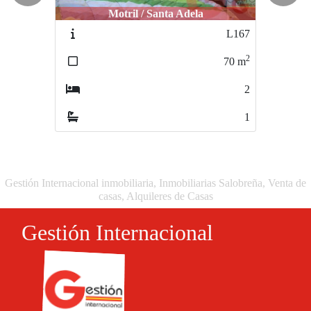
Motril / Santa Adela
Motril / Cañas
L167
L394
2
2
70
m
200
m
2
3
1
0
Gestión Internacional inmobiliaria, Inmobiliarias Salobreña, Venta de
casas, Alquileres de Casas
Gestión Internacional