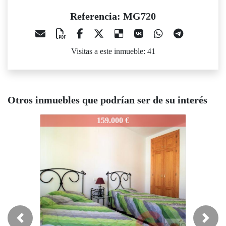
Referencia: MG720
Visitas a este inmueble: 41
Otros inmuebles que podrían ser de su interés
720
MG720
MG720
159.000 €
117.000 €
Previous
Next