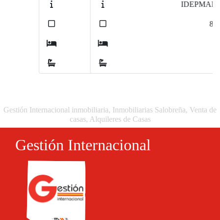
IDEPMAE414
2
87
m
1
2
Gestión Internacional inmobiliaria, Inmobiliarias Salobreña, Venta de
casas, Alquileres de Casas
Gestión Internacional