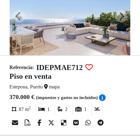
IDEPMAE712
Referencia:
Piso en venta
Estepona, Puerto
mapa
370.000 €
(impuestos y gastos no incluídos)
2
87 m
1
2
1