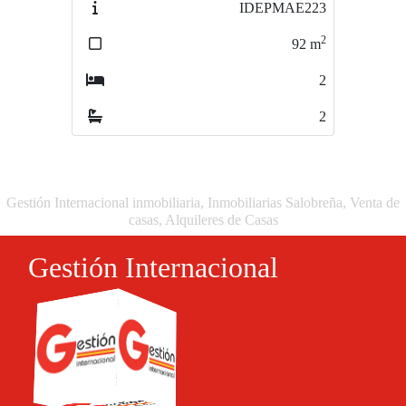
IDEPMAE414
2
87
m
1
2
Gestión Internacional inmobiliaria, Inmobiliarias Salobreña, Venta de
casas, Alquileres de Casas
Gestión Internacional