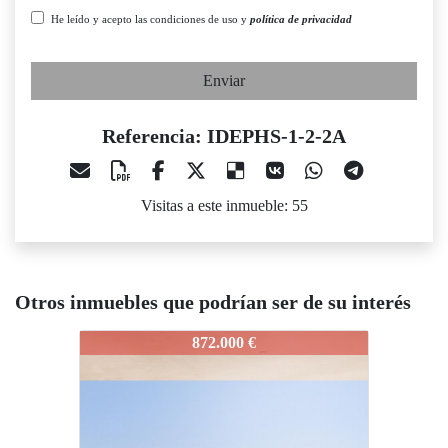
He leído y acepto las condiciones de uso y
política de privacidad
Enviar
Referencia: IDEPHS-1-2-2A
Visitas a este inmueble: 55
Otros inmuebles que podrían ser de su interés
EPHS-1-2-2A
IDEPHS-1-2-2A
IDEPHS-1
872.000 €
1.075.000 €