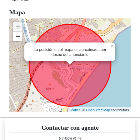
introducido.
Mapa
+
−
×
La posición en el mapa es aproximada por
deseo del anunciante
Leaflet
| ©
OpenStreetMap
contributors
Contactar con agente
673850925