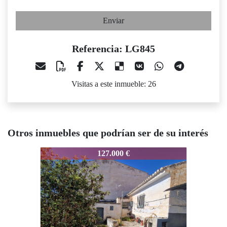
Enviar
Referencia: LG845
Visitas a este inmueble: 26
Otros inmuebles que podrían ser de su interés
845
LG845
LG845
127.000 €
159.000 €