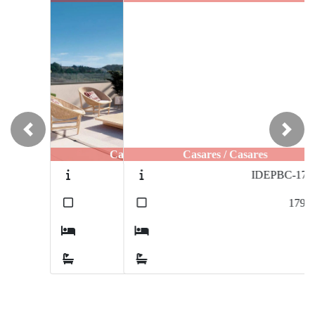
Previous
Next
Casares / Casares
IDEPBC-170A
2
179
m
4
3