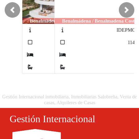
Previous
Next
Benalmádena / Benalmadena Costa
IDEPMGB1
2
114
m
2
2
Gestión Internacional inmobiliaria, Inmobiliarias Salobreña, Venta de
casas, Alquileres de Casas
Gestión Internacional