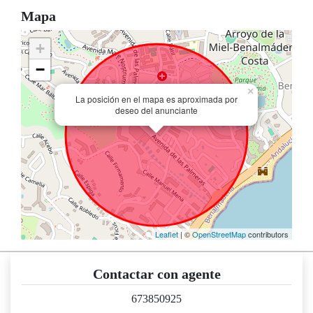
Mapa
+
−
×
La posición en el mapa es aproximada por
deseo del anunciante
Leaflet
| ©
OpenStreetMap
contributors
Contactar con agente
673850925