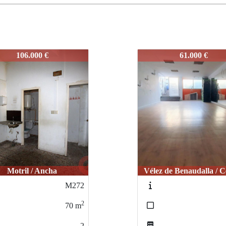
L877
61.000 €
86.000 €
z de Benaudalla / Centro
Motril / Ancha
L534
2
90
m
2