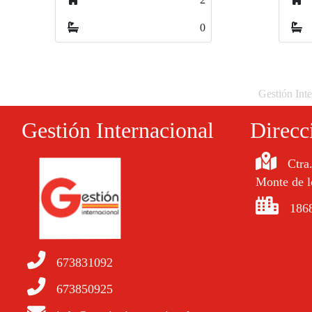
0
Gestión Inte
Gestión Internacional
Direcc
Ctra
Monte de l
1868
673831092
673850925