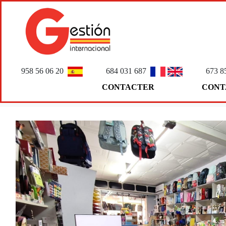
958 56 06 20
684 031 687
673 8
CONTACTER
CONT