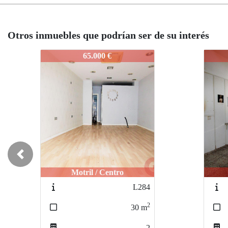
Otros inmuebles que podrían ser de su interés
L877
L877
106.000 €
Previous
Motril / Ancha
Véle
M272
2
70
m
2