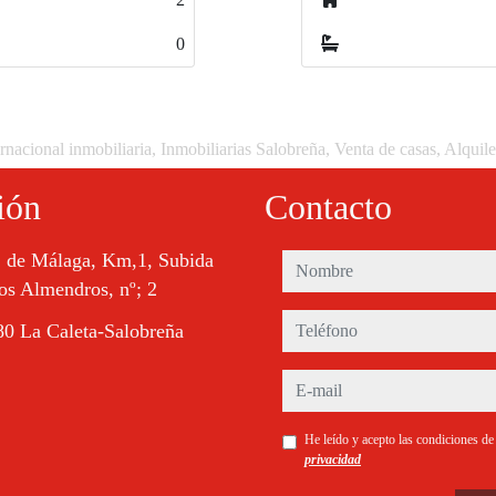
0
rnacional inmobiliaria, Inmobiliarias Salobreña, Venta de casas, Alquil
ión
Contacto
. de Málaga, Km,1, Subida
nombre
os Almendros, nº; 2
teléfono
0 La Caleta-Salobreña
e-mail
He leído y acepto las condiciones d
privacidad