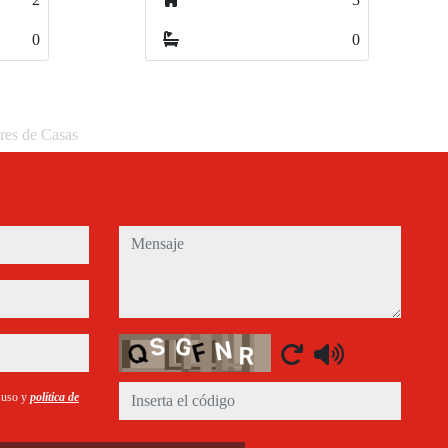
0
0
eres de Casas
mensaje
Captcha
e uso y
política de