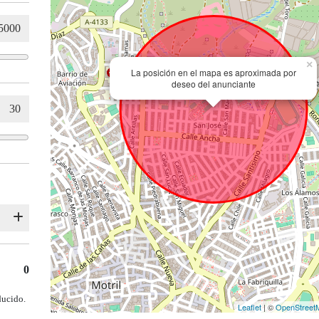
×
La posición en el mapa es aproximada por
deseo del anunciante
0
ducido.
Leaflet
| ©
OpenStreet