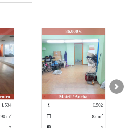
L877
71.000 €
Next
Motril / Hospital
L502
L665
2
2
82
m
78
m
3
3