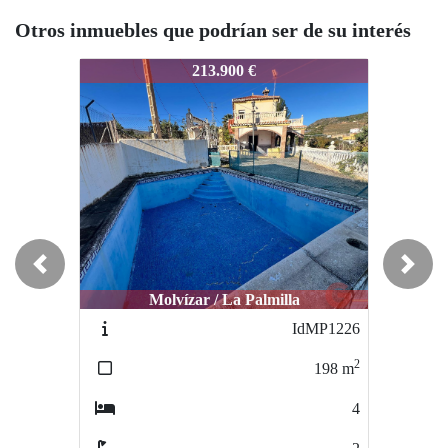
Otros inmuebles que podrían ser de su interés
550
MP550
MP550
213.900 €
214.000 €
Previous
Next
Molvízar / La Palmilla
Molvízar / La Palmilla
Mo
IdMP1226
MP1226
2
2
198
m
198
m
4
4