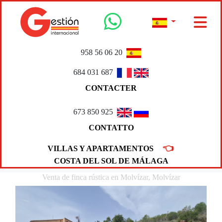
958 56 06 20
684 031 687
CONTACTER
673 850 925
CONTATTO
👈
VILLAS Y APARTAMENTOS
COSTA DEL SOL DE MÁLAGA
Venta de finca rústica en Molvízar, Molvízar