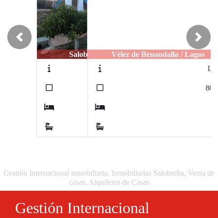
Previous
Next
Vélez de Benaudalla / Lagos
L175
2
80
m
4
2
Gestión Internacional inmobiliaria, Inmobiliarias Salobreña, Venta de
casas, Alquileres de Casas
Gestión Internacional