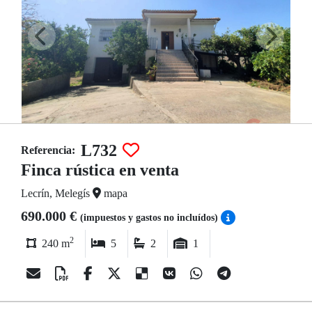
L732
Referencia:
Finca rústica en venta
Lecrín, Melegís
mapa
690.000 €
(impuestos y gastos no incluídos)
2
240 m
5
2
1