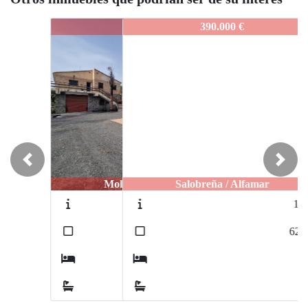
L732
390.000 €
Previous
Next
Salobreña / Alfamar
1371
2
62
m
2
1