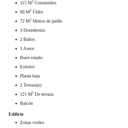
2
115 M
Construidos
2
90 M
Útiles
2
72 M
Metros de jardín
3 Dormitorios
2 Baños
1 Aseos
Buen estado
Exterior
Planta baja
2 Terraza(s)
2
121 M
De terraza
Balcón
Edificio
Zonas verdes