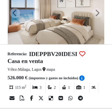
IDEPPBV20IDESI
Referencia:
Casa en venta
Vélez-Málaga, Lagos
mapa
526.000 €
(impuestos y gastos no incluídos)
2
115 m
3
2
1
1