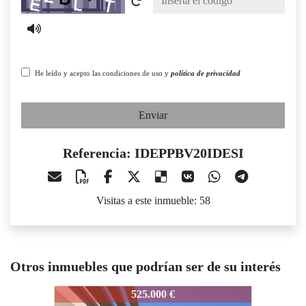
He leído y acepto las condiciones de uso y
política de privacidad
Enviar
Referencia: IDEPPBV20IDESI
Visitas a este inmueble: 58
Otros inmuebles que podrían ser de su interés
EPPBV20IDESI
IDEPPBV20IDESI
IDEPPBV
525.000 €
435.000 €