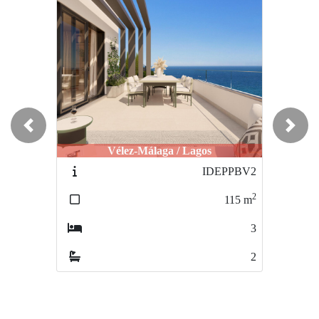
Previous
Next
Vélez-Málaga / Lagos
Vélez-Málaga / Lagos
Vé
IDEPPBV2
IDEPPBV28IDESI
2
2
115
m
111
m
3
3
2
2