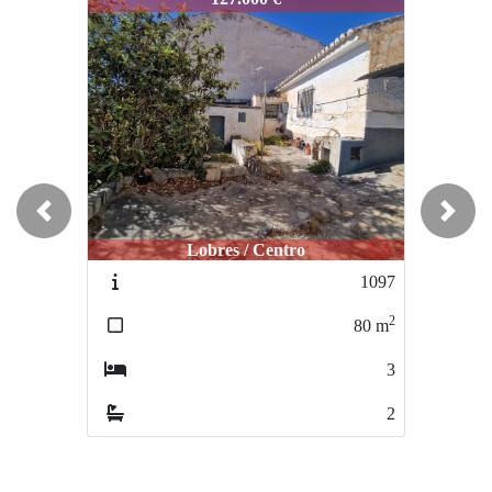
Previous
Next
Motril / Santa Adela
L167
2
70
m
2
1