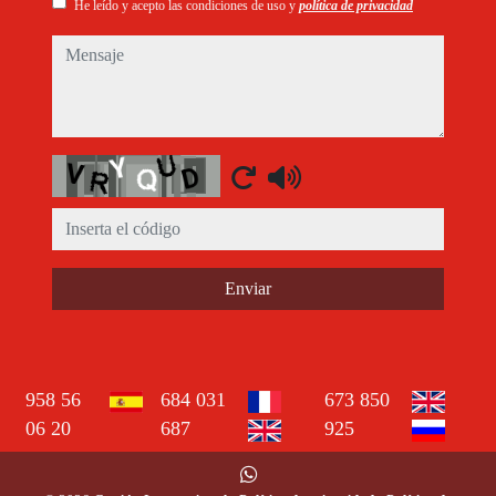
He leído y acepto las condiciones de uso y
política de privacidad
mensaje
Captcha
Enviar
958 56
684 031
673 850
06 20
687
925