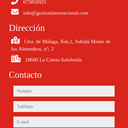
673850925
info@gestioninternacional.com
Dirección
Ctra. de Málaga, Km,1, Subida Monte de
los Almendros, nº; 2
18680 La Caleta-Salobreña
Contacto
nombre
teléfono
e-mail