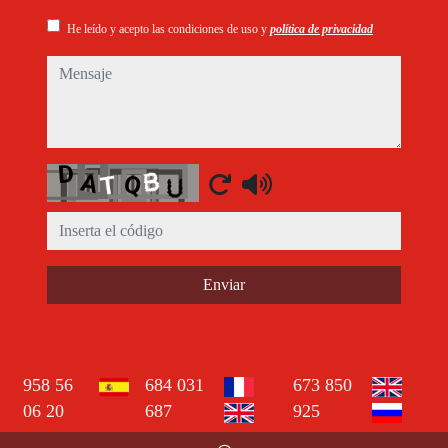
He leído y acepto las condiciones de uso y
política de privacidad
mensaje
Captcha
Enviar
958 56
684 031
673 850
06 20
687
925