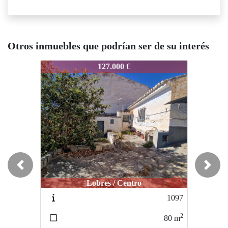
Otros inmuebles que podrían ser de su interés
98
L498
L498
127.000 €
159.000 €
Previous
Next
Lobres / Centro
Motril / Santa Adela
M
1097
L167
2
2
80
m
70
m