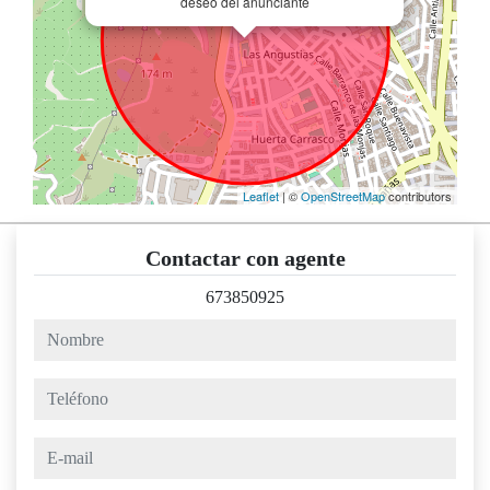
deseo del anunciante
Leaflet
| ©
OpenStreetMap
contributors
Contactar con agente
673850925
nombre
teléfono
e-mail