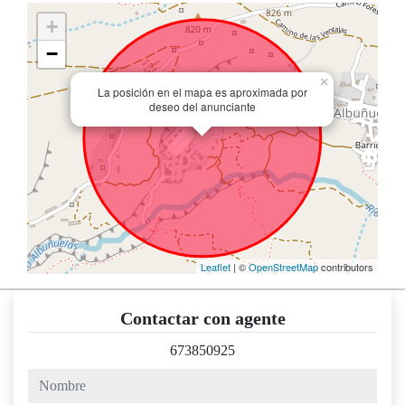
+
−
×
La posición en el mapa es aproximada por
deseo del anunciante
Leaflet
| ©
OpenStreetMap
contributors
Contactar con agente
673850925
nombre