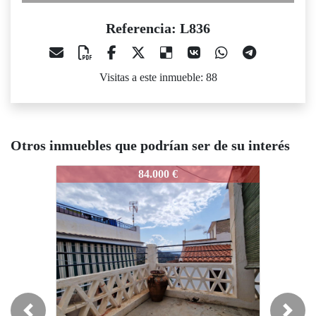
Referencia: L836
Visitas a este inmueble: 88
Otros inmuebles que podrían ser de su interés
36
L836
L836
84.000 €
59.900 €