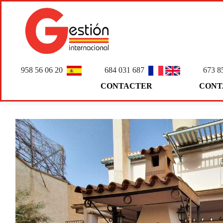
958 56 06 20
684 031 687
673 8
CONTACTER
CONT