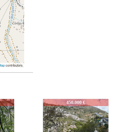
Map
contributors
J583
520.000 €