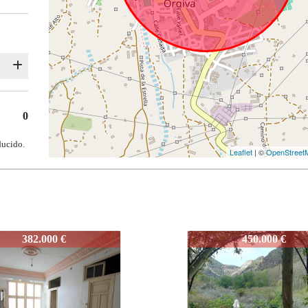
0
ducido.
Leaflet
| ©
OpenStreet
J583
450.000 €
450.000 €