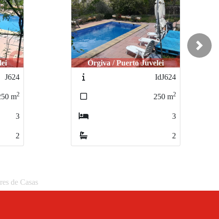
Next
lei
Castell de Ferro / El Romeral
IdJ624
L427
2
2
250
m
242
m
3
3
2
2
eres de Casas