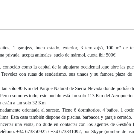
ños, 1 garaje/s, buen estado, exterior, 3 terraza(s), 100 m² de te
cina privada, acepta animales, suelo de mármol, cuota ibi: 500€
conocido como la capital de la alpujarra occidental ,que abre las puer
, Trevelez con rutas de senderismo, sus tinaos y su famosa plaza de 
 tan sólo 90 Km del Parque Natural de Sierra Nevada donde podrás dis
 Pero eso no es todo, este pueblo está tan solo 113 Km del Aeropuerto 
 están a tan solo 32 Km.
madamente orientada al sureste. Tiene 6 dormitorios, 4 baños, 1 cocin
clima. Esta casa también dispone de piscina, barbacoa y garaje cerrado.
ncertar una visita, no dude en contactar con los agentes de Gestión I
 teléfono: +34 673850925 / +34 673831092, por Skype (nombre de usu