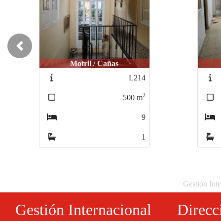
Previous
Motril / Centro
Ór
M238
2
480
m
9
2
Gestión Inte
Gestión Internacional
Direcc