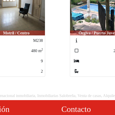
giva / Puerto Juvelei
Órgiva / Puerto Juve
J624
2
250
m
3
2
rnacional inmobiliaria, Inmobiliarias Salobreña, Venta de casas, Alquil
ión
Contacto