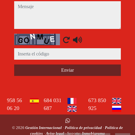
mensaje
Captcha
Enviar
958 56
684 031
673 850
06 20
687
925
© 2026
Gestión Internacional
·
Política de privacidad
·
Política de
cookies
·
Aviso legal
· Soporte:
Inmobigrama