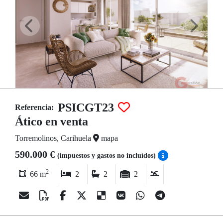
PSICGT23
Referencia:
Ático en venta
Torremolinos, Carihuela
mapa
590.000 €
(impuestos y gastos no incluídos)
2
66 m
2
2
2