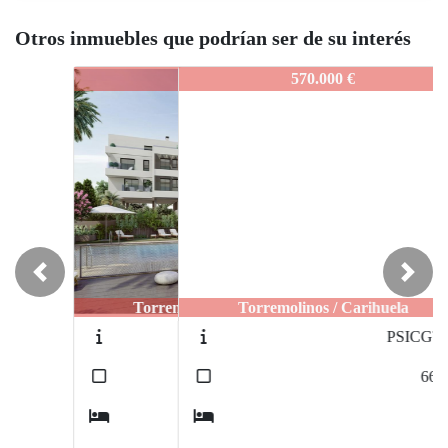
Otros inmuebles que podrían ser de su interés
PSICGT23
570.000 €
Previous
Next
Torremolinos / Carihuela
PSICGT22
2
66
m
2