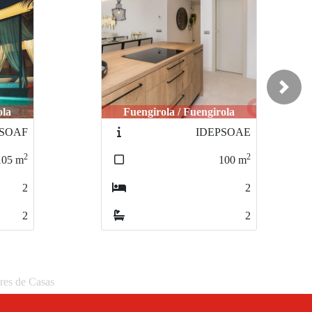
Next
ola
Fuengirola / Fuengirola
SOAE
PSIJTF7L
2
2
100
m
95
m
2
2
2
2
eres de Casas