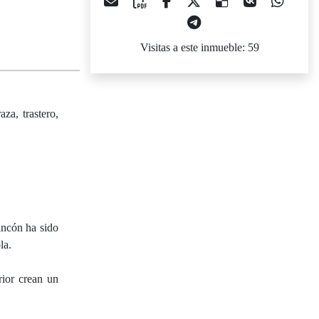
Visitas a este inmueble: 59
za, trastero,
incón ha sido
la.
rior crean un