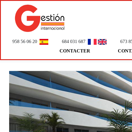
958 56 06 20
684 031 687
673 8
CONTACTER
CONT