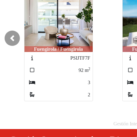
Previous
Fuengirola / Fuengirola
Fu
IDEPSOAD
2
101
m
2
2
Gestión Inte