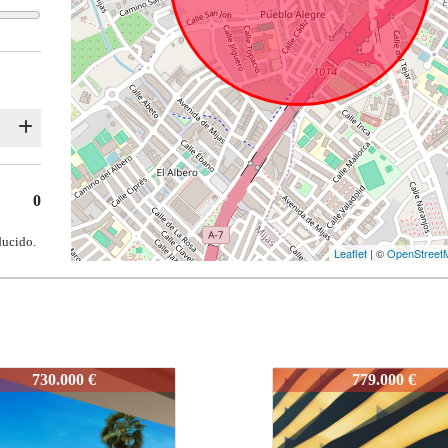
0
ducido.
Leaflet
| ©
OpenStreet
SOAA
IDEPSOAA
779.000 €
753.000 €