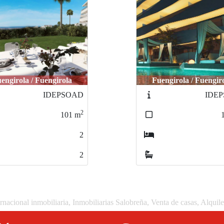
engirola / Fuengirola
Fuengirola / Fuengir
IDEPSOAF
IDEP
2
105
m
2
2
rnacional inmobiliaria, Inmobiliarias Salobreña, Venta de casas, Alquil