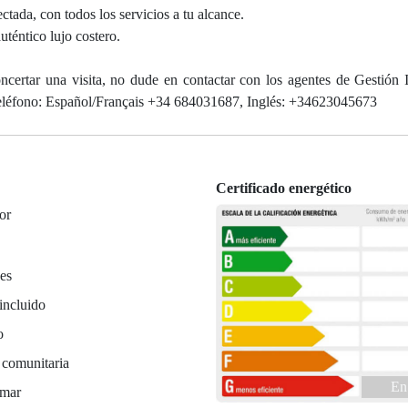
ctada, con todos los servicios a tu alcance.
uténtico lujo costero.
ncertar una visita, no dude en contactar con los agentes de Gestión I
 teléfono: Español/Français +34 684031687, Inglés: +34623045673
Certificado energético
or
es
incluido
o
 comunitaria
En
 mar