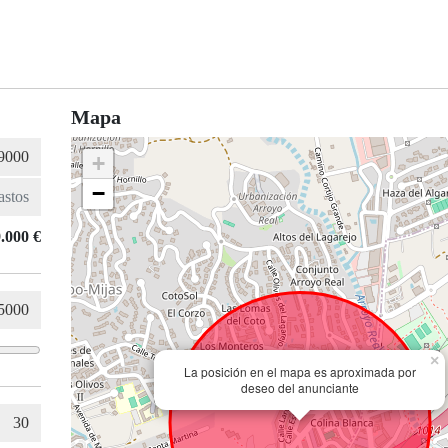
Mapa
+
−
.000 €
×
La posición en el mapa es aproximada por
deseo del anunciante