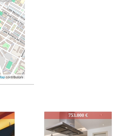
Map
contributors
IDEPSOAA
699.500 €