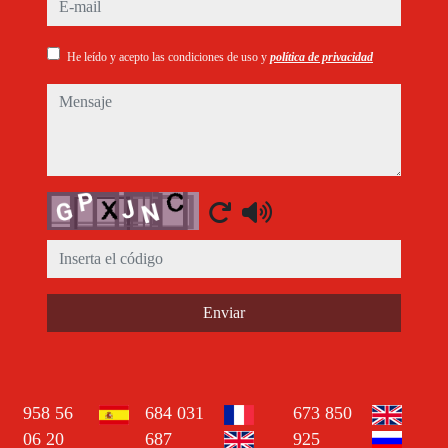
e-mail
He leído y acepto las condiciones de uso y
política de privacidad
mensaje
Captcha
Enviar
958 56
684 031
673 850
06 20
687
925