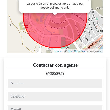
×
La posición en el mapa es aproximada por
deseo del anunciante
Leaflet
| ©
OpenStreetMap
contributors
Contactar con agente
673850925
nombre
teléfono
e-mail