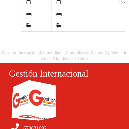
2
153
m
4
3
Gestión Internacional inmobiliaria, Inmobiliarias Salobreña, Venta de
casas, Alquileres de Casas
Gestión Internacional
673831092