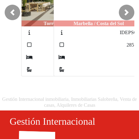
Previous
Next
Marbella / Costa del Sol
IDEPSCH
2
285
m
3
3
Gestión Internacional inmobiliaria, Inmobiliarias Salobreña, Venta de
casas, Alquileres de Casas
Gestión Internacional