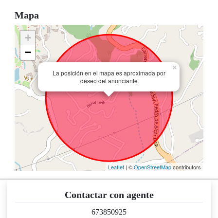
Mapa
+
−
×
La posición en el mapa es aproximada por
deseo del anunciante
Leaflet
| ©
OpenStreetMap
contributors
Contactar con agente
673850925