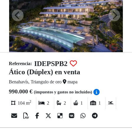
IDEPSPB2
Referencia:
Ático (Dúplex) en venta
Benahavís, Triangulo de oro
mapa
990.000 €
(impuestos y gastos no incluídos)
2
104 m
2
2
1
1