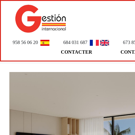
958 56 06 20
684 031 687
673 8
CONTACTER
CONT