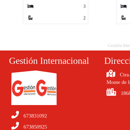
4
2
Gestión Inte
Gestión Internacional
Direcc
Ctra
Monte de l
1868
673831092
673850925