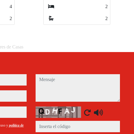
2
4
2
2
eres de Casas
mensaje
Captcha
e uso y
política de