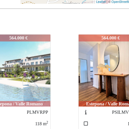
Leaflet
| ©
OpenStreet
IE1
IDEPIE1
564.000 €
450.000 €
tepona / Valle Romano
Torremolinos / Pinil
PSILMVRPPR
I
2
118
m