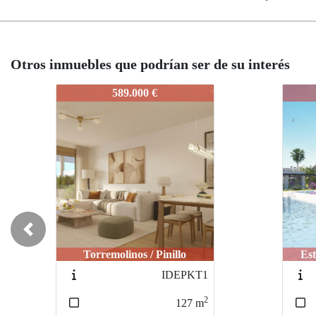
Otros inmuebles que podrían ser de su interés
IDEPIE1
IDEP
564.000 €
Previous
Estepona / Valle Romano
Es
PLMVRPP
2
118
m