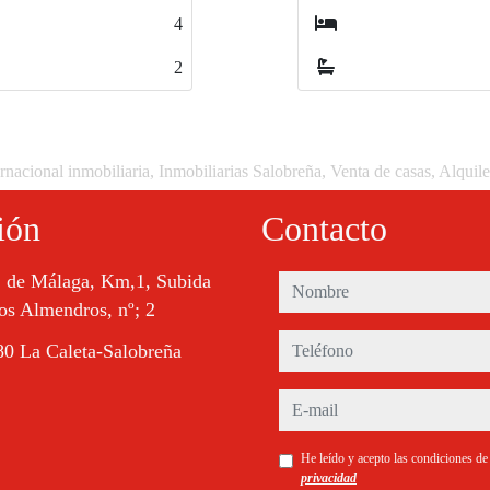
4
2
rnacional inmobiliaria, Inmobiliarias Salobreña, Venta de casas, Alquil
ión
Contacto
. de Málaga, Km,1, Subida
nombre
os Almendros, nº; 2
teléfono
0 La Caleta-Salobreña
e-mail
He leído y acepto las condiciones d
privacidad