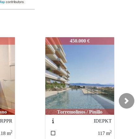
Map
contributors
IDEPIE1
670.000 €
Next
lo
Torremolinos / Pinillo
DEPKT
IDEPLMT154B
2
2
117
m
145
m