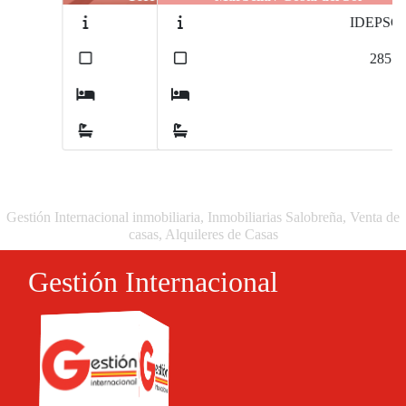
IDEPSCH
2
285
m
3
3
Gestión Internacional inmobiliaria, Inmobiliarias Salobreña, Venta de
casas, Alquileres de Casas
Gestión Internacional