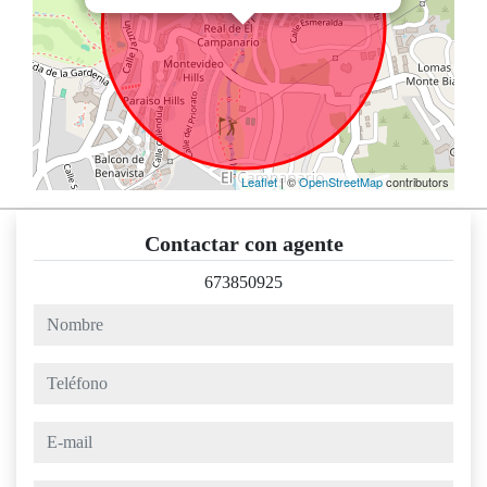
Leaflet
| ©
OpenStreetMap
contributors
Contactar con agente
673850925
nombre
teléfono
e-mail