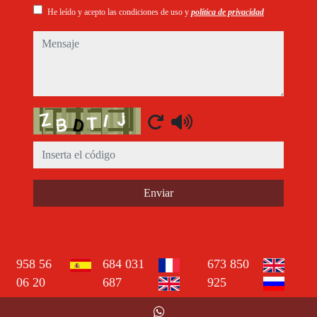
He leído y acepto las condiciones de uso y
política de privacidad
mensaje
Captcha
Enviar
958 56
684 031
673 850
06 20
687
925