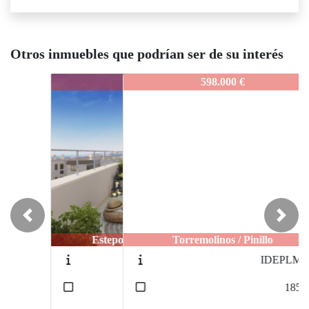
Otros inmuebles que podrían ser de su interés
IDEPANA
598.000 €
Previous
Next
Torremolinos / Pinillo
IDEPLMTB
2
185
m